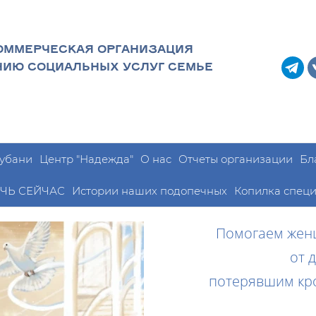
ОММЕРЧЕСКАЯ ОРГАНИЗАЦИЯ
НИЮ СОЦИАЛЬНЫХ УСЛУГ СЕМЬЕ
Кубани
Центр "Надежда"
О нас
Отчеты организации
Бл
ЧЬ СЕЙЧАС
Истории наших подопечных
Копилка специ
Помогаем жен
от 
потерявшим кро