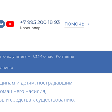
+7 995 200 18 93
ПОМОЧЬ
Краснодар
агополучателям
СМИ о нас
Контакты
алиста
щинам и детям, пострадавшим
домашнего насилия,
в и средства к существованию.