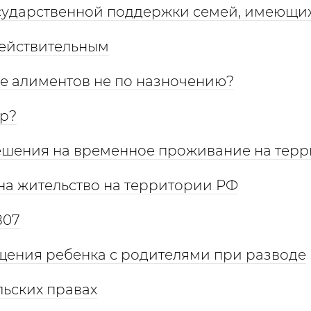
сударственной поддержки семей, имеющих
действительным
ие алиментов не по назночению?
ор?
ешения на временное проживание на тер
на жительство на территории РФ
807
ения ребенка с родителями при разводе
льских правах