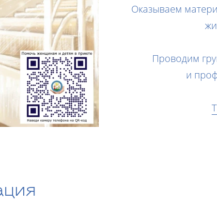
Оказываем матери
жи
Проводим гр
и проф
Т
ация