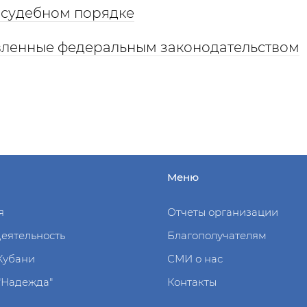
в судебном порядке
овленные федеральным законодательством
Меню
я
Отчеты организации
еятельность
Благополучателям
 Кубани
СМИ о нас
"Надежда"
Контакты