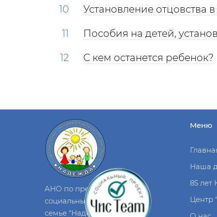
Установление отцовства 
Пособия на детей, устан
C кем останется ребенок?
Меню
Главна
Наша д
85 лет
АНО по предоставлению
Центр 
социальных услуг
семье "Надежда"
О нас