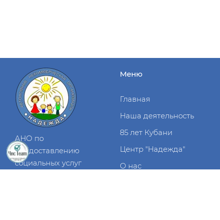
Меню
Главная
Наша деятельность
85 лет Кубани
АНО по
Центр "Надежда"
предоставлению
социальных услуг
О нас
семье "Надежда"
Меню